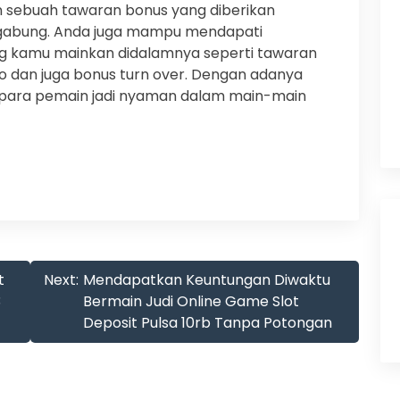
an sebuah tawaran bonus yang diberikan
gabung. Anda juga mampu mendapati
ng kamu mainkan didalamnya seperti tawaran
o dan juga bonus turn over. Dengan adanya
 para pemain jadi nyaman dalam main-main
t
Next:
Mendapatkan Keuntungan Diwaktu
3
Bermain Judi Online Game Slot
Deposit Pulsa 10rb Tanpa Potongan