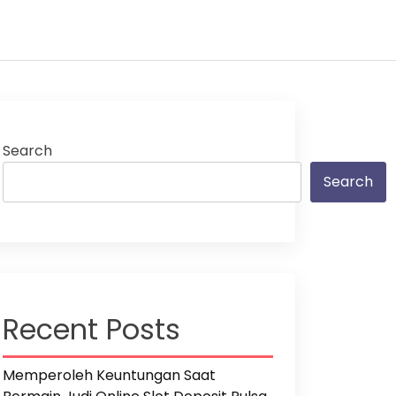
Search
Search
Recent Posts
Memperoleh Keuntungan Saat