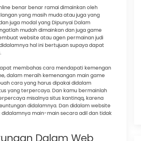
line benar benar ramai dimainkan oleh
kalangan yang masih muda atau juga yang
dan juga modal yang Dipunyai Dalam
ngatlah mudah dimainkan dan juga game
membuat website atau agen permainan judi
 didalamnya hal ini bertujuan supaya dapat
.
ta dapat membahas cara mendapati kemengan
ne, dalam meraih kemenangan main game
 buah cara yang harus dipakai didalam
tus yang terpercaya. Dan kamu bermainlah
erpercaya misalnya situs kantinqq, karena
untungan didalamnya. Dan didalam website
a didalamnya main-main secara adil dan tidak
ntungan Dalam Web