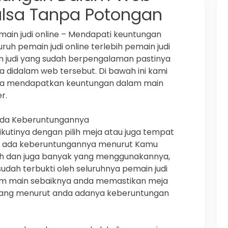
Pulsa Tanpa Potongan
ain judi online – Mendapati keuntungan
ruh pemain judi online terlebih pemain judi
n judi yang sudah berpengalaman pastinya
 didalam web tersebut. Di bawah ini kami
a mendapatkan keuntungan dalam main
r.
Ada Keberuntungannya
utinya dengan pilih meja atau juga tempat
ng ada keberuntungannya menurut Kamu
ruh dan juga banyak yang menggunakannya,
dah terbukti oleh seluruhnya pemain judi
lum main sebaiknya anda memastikan meja
yang menurut anda adanya keberuntungan