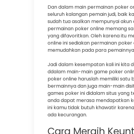
Dan dalam main permainan poker on
seluruh kalangan pemain judi, baik 
sudah tua asalkan mempunyai akun 
permainan poker online memang sa
yang difavoritkan. Oleh karena itu 
online ini sediakan permainan poker
memudahkan pada para pemainnya
Jadi dalam kesempatan kali ini ki
ddalam main-main game poker onli
poker online haruslah memiliki satu
bermainnya dan juga main-main disi
games poker ini didalam situs yang t
anda dapat merasa mendapatkan ke
ini kamu tidak butuh khawatir karen
ada kecurangan.
Cara Meraih Keu