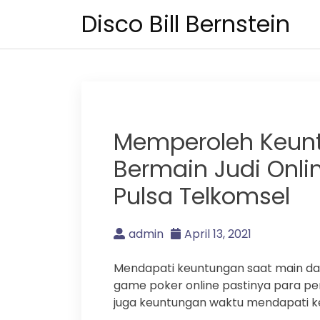
Skip
Disco Bill Bernstein
to
content
Memperoleh Keun
Bermain Judi Onlin
Pulsa Telkomsel
admin
April 13, 2021
Mendapati keuntungan saat main dal
game poker online pastinya para 
juga keuntungan waktu mendapati 