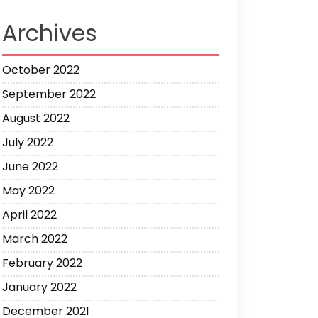
Archives
October 2022
September 2022
August 2022
July 2022
June 2022
May 2022
April 2022
March 2022
February 2022
January 2022
December 2021