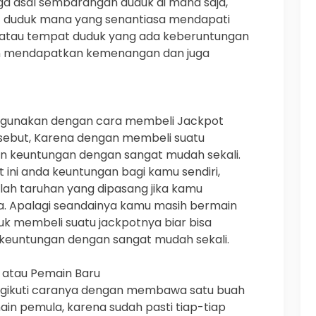
uga asal sembarangan duduk di mana saja,
 duduk mana yang senantiasa mendapati
atau tempat duduk yang ada keberuntungan
mendapatkan kemenangan dan juga
ggunakan dengan cara membeli Jackpot
rsebut, Karena dengan membeli suatu
n keuntungan dengan sangat mudah sekali.
ini anda keuntungan bagi kamu sendiri,
h taruhan yang dipasang jika kamu
 Apalagi seandainya kamu masih bermain
tuk membeli suatu jackpotnya biar bisa
euntungan dengan sangat mudah sekali.
atau Pemain Baru
ngikuti caranya dengan membawa satu buah
in pemula, karena sudah pasti tiap-tiap