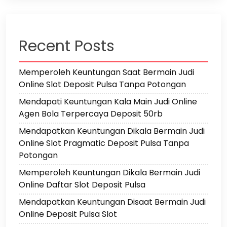
Recent Posts
Memperoleh Keuntungan Saat Bermain Judi
Online Slot Deposit Pulsa Tanpa Potongan
Mendapati Keuntungan Kala Main Judi Online
Agen Bola Terpercaya Deposit 50rb
Mendapatkan Keuntungan Dikala Bermain Judi
Online Slot Pragmatic Deposit Pulsa Tanpa
Potongan
Memperoleh Keuntungan Dikala Bermain Judi
Online Daftar Slot Deposit Pulsa
Mendapatkan Keuntungan Disaat Bermain Judi
Online Deposit Pulsa Slot