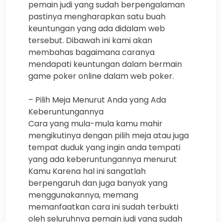
pemain judi yang sudah berpengalaman
pastinya mengharapkan satu buah
keuntungan yang ada didalam web
tersebut. Dibawah ini kami akan
membahas bagaimana caranya
mendapati keuntungan dalam bermain
game poker online dalam web poker.
– Pilih Meja Menurut Anda yang Ada
Keberuntungannya
Cara yang mula-mula kamu mahir
mengikutinya dengan pilih meja atau juga
tempat duduk yang ingin anda tempati
yang ada keberuntungannya menurut
Kamu Karena hal ini sangatlah
berpengaruh dan juga banyak yang
menggunakannya, memang
memanfaatkan cara ini sudah terbukti
oleh seluruhnya pemain judi yang sudah