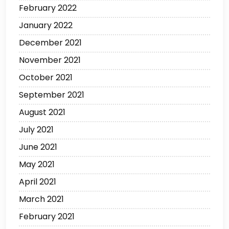
February 2022
January 2022
December 2021
November 2021
October 2021
September 2021
August 2021
July 2021
June 2021
May 2021
April 2021
March 2021
February 2021