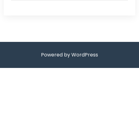
Powered by WordPress