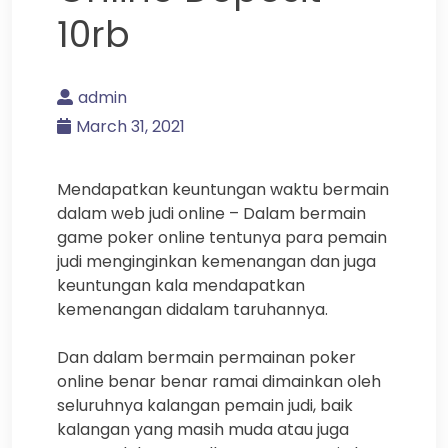
10rb
admin
March 31, 2021
Mendapatkan keuntungan waktu bermain
dalam web judi online – Dalam bermain
game poker online tentunya para pemain
judi menginginkan kemenangan dan juga
keuntungan kala mendapatkan
kemenangan didalam taruhannya.
Dan dalam bermain permainan poker
online benar benar ramai dimainkan oleh
seluruhnya kalangan pemain judi, baik
kalangan yang masih muda atau juga