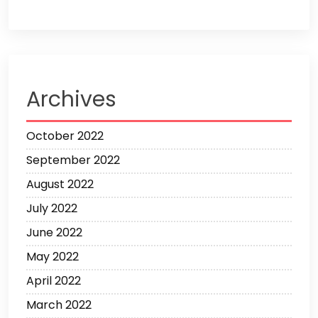
Archives
October 2022
September 2022
August 2022
July 2022
June 2022
May 2022
April 2022
March 2022