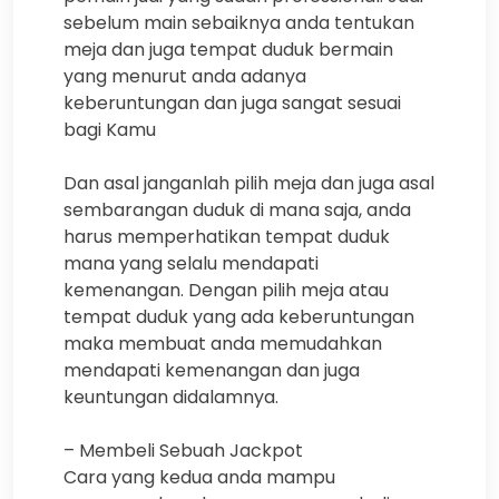
sebelum main sebaiknya anda tentukan
meja dan juga tempat duduk bermain
yang menurut anda adanya
keberuntungan dan juga sangat sesuai
bagi Kamu
Dan asal janganlah pilih meja dan juga asal
sembarangan duduk di mana saja, anda
harus memperhatikan tempat duduk
mana yang selalu mendapati
kemenangan. Dengan pilih meja atau
tempat duduk yang ada keberuntungan
maka membuat anda memudahkan
mendapati kemenangan dan juga
keuntungan didalamnya.
– Membeli Sebuah Jackpot
Cara yang kedua anda mampu