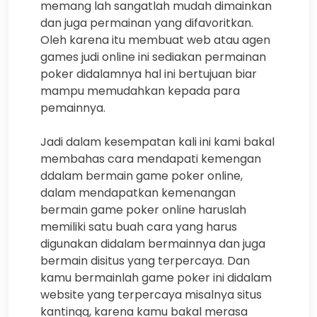
memang lah sangatlah mudah dimainkan
dan juga permainan yang difavoritkan.
Oleh karena itu membuat web atau agen
games judi online ini sediakan permainan
poker didalamnya hal ini bertujuan biar
mampu memudahkan kepada para
pemainnya.
Jadi dalam kesempatan kali ini kami bakal
membahas cara mendapati kemengan
ddalam bermain game poker online,
dalam mendapatkan kemenangan
bermain game poker online haruslah
memiliki satu buah cara yang harus
digunakan didalam bermainnya dan juga
bermain disitus yang terpercaya. Dan
kamu bermainlah game poker ini didalam
website yang terpercaya misalnya situs
kantinqq, karena kamu bakal merasa