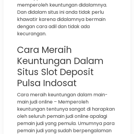
memperoleh keuntungan didalamnya.
Dan didalam situs ini anda tidak perlu
khawatir karena didalamnya bermain
dengan cara adil dan tidak ada
kecurangan.
Cara Meraih
Keuntungan Dalam
Situs Slot Deposit
Pulsa Indosat
Cara meraih keuntungan dalam main-
main judi online – Memperoleh
keuntungan tentunya sangat di harapkan
oleh seluruh pemain judi online apalagi
pemain judi yang pemula. Umumnya para
pemain judi yang sudah berpengalaman