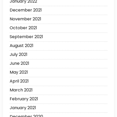
January 2022
December 2021
November 2021
October 2021
September 2021
August 2021
July 2021
June 2021
May 2021
April 2021
March 2021
February 2021
January 2021
December 2020