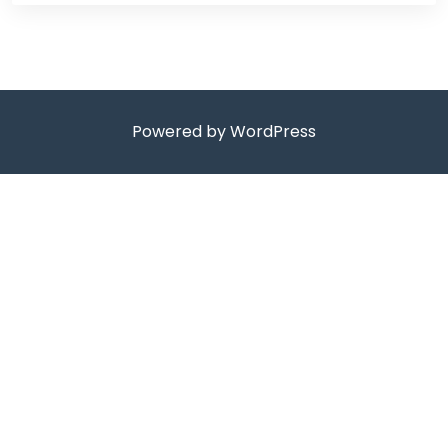
Powered by WordPress