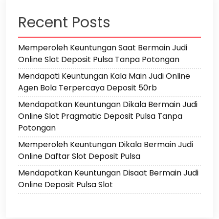
Recent Posts
Memperoleh Keuntungan Saat Bermain Judi
Online Slot Deposit Pulsa Tanpa Potongan
Mendapati Keuntungan Kala Main Judi Online
Agen Bola Terpercaya Deposit 50rb
Mendapatkan Keuntungan Dikala Bermain Judi
Online Slot Pragmatic Deposit Pulsa Tanpa
Potongan
Memperoleh Keuntungan Dikala Bermain Judi
Online Daftar Slot Deposit Pulsa
Mendapatkan Keuntungan Disaat Bermain Judi
Online Deposit Pulsa Slot