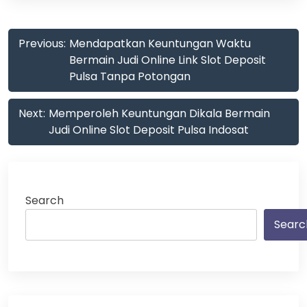
Post
Previous:
Mendapatkan Keuntungan Waktu
navigation
Bermain Judi Online Link Slot Deposit
Pulsa Tanpa Potongan
Next:
Memperoleh Keuntungan Dikala Bermain
Judi Online Slot Deposit Pulsa Indosat
Search
Searc