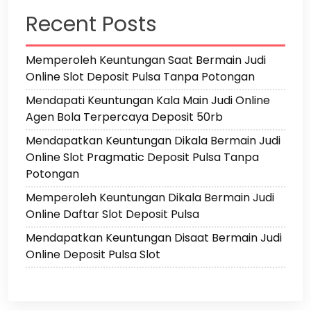
Recent Posts
Memperoleh Keuntungan Saat Bermain Judi
Online Slot Deposit Pulsa Tanpa Potongan
Mendapati Keuntungan Kala Main Judi Online
Agen Bola Terpercaya Deposit 50rb
Mendapatkan Keuntungan Dikala Bermain Judi
Online Slot Pragmatic Deposit Pulsa Tanpa
Potongan
Memperoleh Keuntungan Dikala Bermain Judi
Online Daftar Slot Deposit Pulsa
Mendapatkan Keuntungan Disaat Bermain Judi
Online Deposit Pulsa Slot