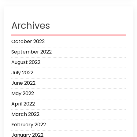
Archives
October 2022
September 2022
August 2022
July 2022
June 2022
May 2022
April 2022
March 2022
February 2022
January 2022