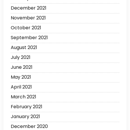
December 2021
November 2021
October 2021
September 2021
August 2021
July 2021
June 2021
May 2021
April 2021
March 2021
February 2021
January 2021
December 2020