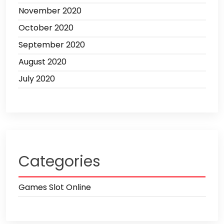
November 2020
October 2020
September 2020
August 2020
July 2020
Categories
Games Slot Online