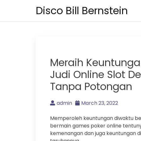
Skip
Disco Bill Bernstein
to
content
Meraih Keuntunga
Judi Online Slot D
Tanpa Potongan
admin
March 23, 2022
Memperoleh keuntungan diwaktu berm
bermain games poker online tentun
kemenangan dan juga keuntungan 
taruhannya.