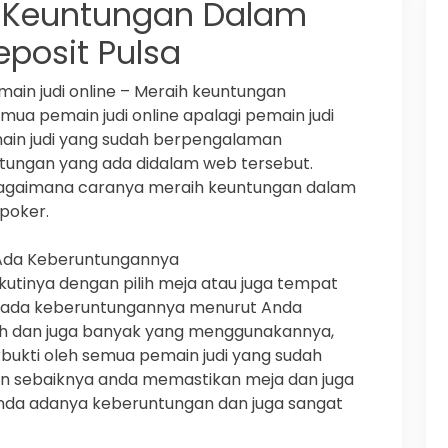
 Keuntungan Dalam
eposit Pulsa
in judi online – Meraih keuntungan
mua pemain judi online apalagi pemain judi
ain judi yang sudah berpengalaman
ungan yang ada didalam web tersebut.
bagaimana caranya meraih keuntungan dalam
poker.
 Ada Keberuntungannya
utinya dengan pilih meja atau juga tempat
g ada keberuntungannya menurut Anda
ruh dan juga banyak yang menggunakannya,
ukti oleh semua pemain judi yang sudah
in sebaiknya anda memastikan meja dan juga
nda adanya keberuntungan dan juga sangat