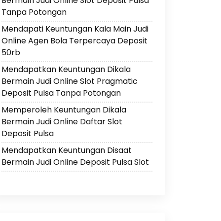
Bermain Judi Online Slot Deposit Pulsa
Tanpa Potongan
Mendapati Keuntungan Kala Main Judi
Online Agen Bola Terpercaya Deposit
50rb
Mendapatkan Keuntungan Dikala
Bermain Judi Online Slot Pragmatic
Deposit Pulsa Tanpa Potongan
Memperoleh Keuntungan Dikala
Bermain Judi Online Daftar Slot
Deposit Pulsa
Mendapatkan Keuntungan Disaat
Bermain Judi Online Deposit Pulsa Slot