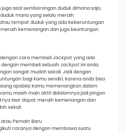
n juga asal sembarangan duduk dimana saja,
duduk mana yang selalu meraih
atau tempat duduk yang ada keberuntungan
eraih kemenangan dan juga keuntungan
 dengan cara membeli Jackpot yang ada
a dengan membeli sebuah Jackpot ini anda
gan sangat mudah sekali. Jadi dengan
untungan bagi kamu sendiri, karena anda bisa
pasang apabila kamu memenangkan dalam
kamu masih main aktif didalamnya jadi jangan
otnya biar dapat meraih kemenangan dan
h sekali.
atau Pemain Baru
ngikuti caranya dengan membawa suatu