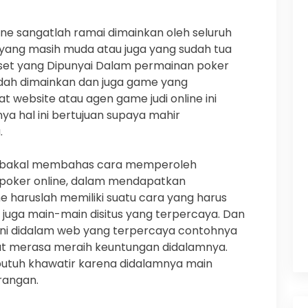
e sangatlah ramai dimainkan oleh seluruh
 yang masih muda atau juga yang sudah tua
set yang Dipunyai Dalam permainan poker
dah dimainkan dan juga game yang
t website atau agen game judi online ini
 hal ini bertujuan supaya mahir
.
mi bakal membahas cara memperoleh
oker online, dalam mendapatkan
haruslah memiliki suatu cara yang harus
 juga main-main disitus yang terpercaya. Dan
ni didalam web yang terpercaya contohnya
at merasa meraih keuntungan didalamnya.
 butuh khawatir karena didalamnya main
rangan.