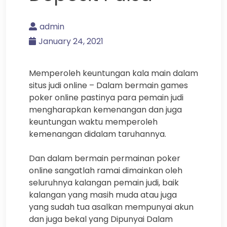
admin
January 24, 2021
Memperoleh keuntungan kala main dalam
situs judi online – Dalam bermain games
poker online pastinya para pemain judi
mengharapkan kemenangan dan juga
keuntungan waktu memperoleh
kemenangan didalam taruhannya.
Dan dalam bermain permainan poker
online sangatlah ramai dimainkan oleh
seluruhnya kalangan pemain judi, baik
kalangan yang masih muda atau juga
yang sudah tua asalkan mempunyai akun
dan juga bekal yang Dipunyai Dalam