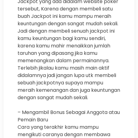
Jackpot yang ada didalam website poker
tersebut, Karena dengan membeli satu
buah Jackpot ini kamu mampu meraih
keuntungan dengan sangat mudah sekali.
Jadi dengan membeli senuah jackpot ini
kamu keuntungan bagi kamu sendiri,
karena kamu mahir menaikkan jumlah
taruhan yang dipasang jika kamu
memenangkan dalam permainannya.
Terlebih jikalau kamu masih main aktif
didalamnya jadi jangan lupa utk membeli
sebuah jackpotnya supaya mampu
meraih kemenangan dan juga keuntungan
dengan sangat mudah sekali.
– Mengambil Bonus Sebagai Anggota atau
Pemain Baru
Cara yang terakhir kamu mampu
mengikuti caranya dengan membawa