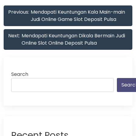
Post
Previous:
Mendapati Keuntungan Kala Main-main
navigation
Judi Online Game Slot Deposit Pulsa
Next:
Mendapati Keuntungan Dikala Bermain Judi
Online Slot Online Deposit Pulsa
Search
Searc
Recent Posts