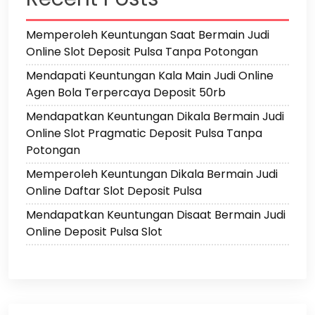
Memperoleh Keuntungan Saat Bermain Judi
Online Slot Deposit Pulsa Tanpa Potongan
Mendapati Keuntungan Kala Main Judi Online
Agen Bola Terpercaya Deposit 50rb
Mendapatkan Keuntungan Dikala Bermain Judi
Online Slot Pragmatic Deposit Pulsa Tanpa
Potongan
Memperoleh Keuntungan Dikala Bermain Judi
Online Daftar Slot Deposit Pulsa
Mendapatkan Keuntungan Disaat Bermain Judi
Online Deposit Pulsa Slot