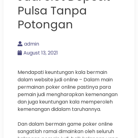
Pulsa Tanpa
Potongan
admin
August 13, 2021
Mendapati keuntungan kala bermain
dalam website judi online – Dalam main
permainan poker online pastinya para
pemain judi mengharapkan kemenangan
dan juga keuntungan kala memperoleh
kemenangan didalam taruhannya.
Dan dalam bermain game poker online
sangatlah ramai dimainkan oleh seluruh