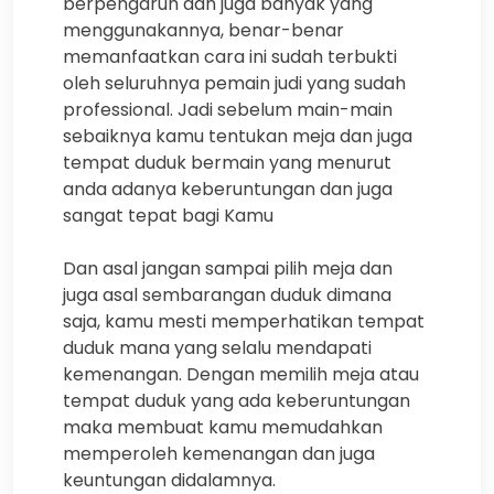
berpengaruh dan juga banyak yang
menggunakannya, benar-benar
memanfaatkan cara ini sudah terbukti
oleh seluruhnya pemain judi yang sudah
professional. Jadi sebelum main-main
sebaiknya kamu tentukan meja dan juga
tempat duduk bermain yang menurut
anda adanya keberuntungan dan juga
sangat tepat bagi Kamu
Dan asal jangan sampai pilih meja dan
juga asal sembarangan duduk dimana
saja, kamu mesti memperhatikan tempat
duduk mana yang selalu mendapati
kemenangan. Dengan memilih meja atau
tempat duduk yang ada keberuntungan
maka membuat kamu memudahkan
memperoleh kemenangan dan juga
keuntungan didalamnya.