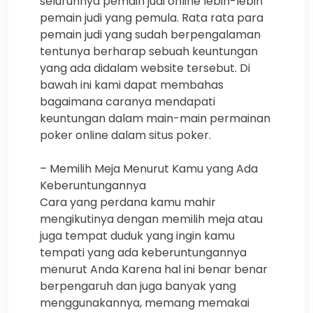
seluruhnya pemain judi online lebih-lebih
pemain judi yang pemula. Rata rata para
pemain judi yang sudah berpengalaman
tentunya berharap sebuah keuntungan
yang ada didalam website tersebut. Di
bawah ini kami dapat membahas
bagaimana caranya mendapati
keuntungan dalam main-main permainan
poker online dalam situs poker.
– Memilih Meja Menurut Kamu yang Ada
Keberuntungannya
Cara yang perdana kamu mahir
mengikutinya dengan memilih meja atau
juga tempat duduk yang ingin kamu
tempati yang ada keberuntungannya
menurut Anda Karena hal ini benar benar
berpengaruh dan juga banyak yang
menggunakannya, memang memakai