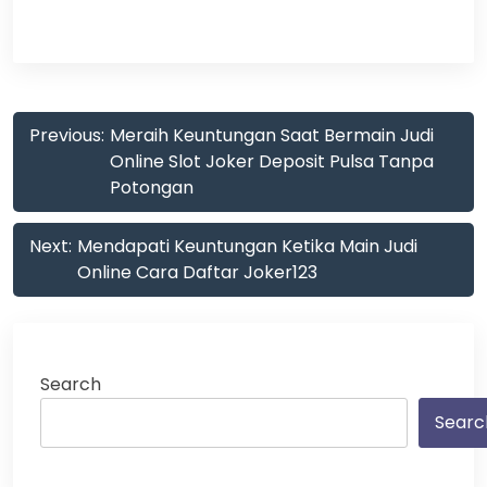
Post
Previous:
Meraih Keuntungan Saat Bermain Judi
navigation
Online Slot Joker Deposit Pulsa Tanpa
Potongan
Next:
Mendapati Keuntungan Ketika Main Judi
Online Cara Daftar Joker123
Search
Searc