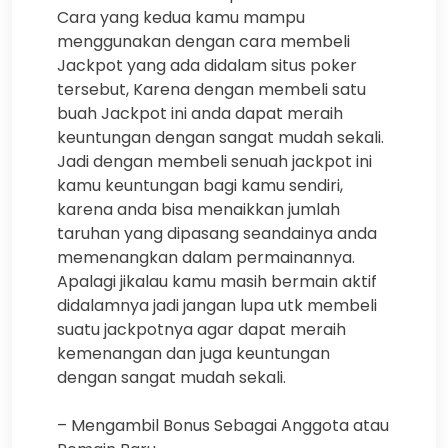
Cara yang kedua kamu mampu
menggunakan dengan cara membeli
Jackpot yang ada didalam situs poker
tersebut, Karena dengan membeli satu
buah Jackpot ini anda dapat meraih
keuntungan dengan sangat mudah sekali.
Jadi dengan membeli senuah jackpot ini
kamu keuntungan bagi kamu sendiri,
karena anda bisa menaikkan jumlah
taruhan yang dipasang seandainya anda
memenangkan dalam permainannya.
Apalagi jikalau kamu masih bermain aktif
didalamnya jadi jangan lupa utk membeli
suatu jackpotnya agar dapat meraih
kemenangan dan juga keuntungan
dengan sangat mudah sekali.
– Mengambil Bonus Sebagai Anggota atau