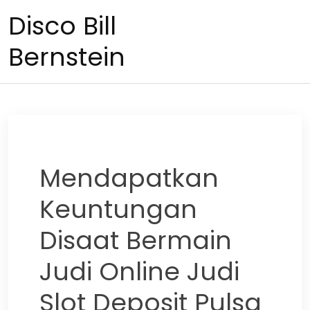
Skip
Disco Bill
to
content
Bernstein
Mendapatkan
Keuntungan
Disaat Bermain
Judi Online Judi
Slot Deposit Pulsa