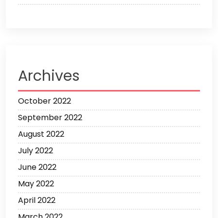
Archives
October 2022
September 2022
August 2022
July 2022
June 2022
May 2022
April 2022
March 2022