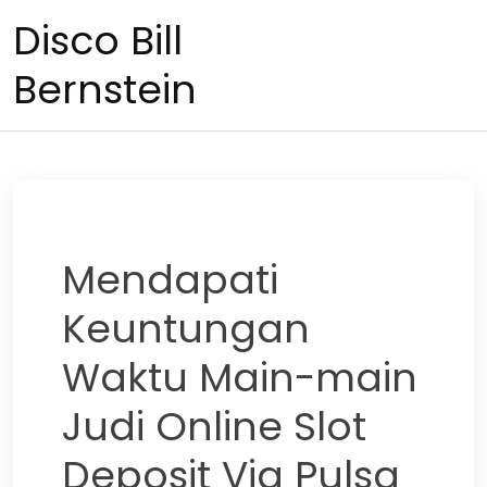
Skip
Disco Bill
to
content
Bernstein
Mendapati
Keuntungan
Waktu Main-main
Judi Online Slot
Deposit Via Pulsa