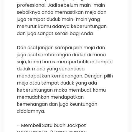
professional. Jadi sebelum main-main
sebaiknya anda memastikan meja dan
juga tempat duduk main-main yang
menurut kamu adanya keberuntungan
dan juga sangat serasi bagi Anda
Dan asal jangan sampai pilih meja dan
juga asal sembarangan duduk di mana
saja, kamu harus memperhatikan tempat
duduk mana yang senantiasa
mendapatkan kemenangan. Dengan pilih
meja atau tempat duduk yang ada
keberuntungan maka membuat kamu
memudahkan mendapatkan
kemenangan dan juga keuntungan
didalamnya.
– Membeli Satu buah Jackpot