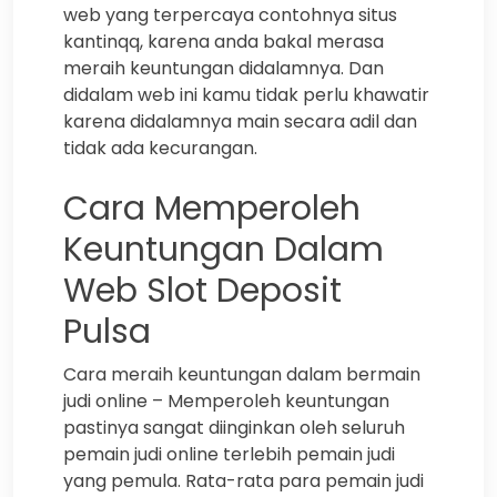
web yang terpercaya contohnya situs
kantinqq, karena anda bakal merasa
meraih keuntungan didalamnya. Dan
didalam web ini kamu tidak perlu khawatir
karena didalamnya main secara adil dan
tidak ada kecurangan.
Cara Memperoleh
Keuntungan Dalam
Web Slot Deposit
Pulsa
Cara meraih keuntungan dalam bermain
judi online – Memperoleh keuntungan
pastinya sangat diinginkan oleh seluruh
pemain judi online terlebih pemain judi
yang pemula. Rata-rata para pemain judi