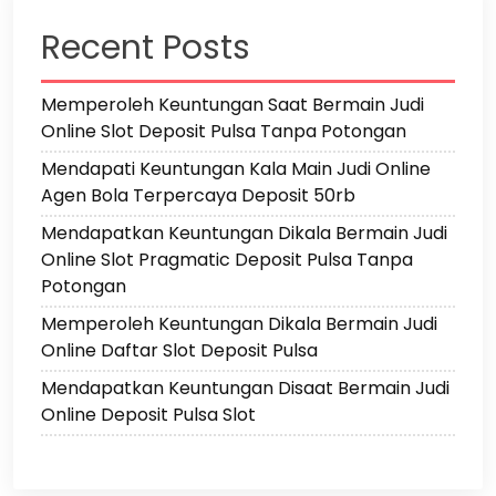
Recent Posts
Memperoleh Keuntungan Saat Bermain Judi
Online Slot Deposit Pulsa Tanpa Potongan
Mendapati Keuntungan Kala Main Judi Online
Agen Bola Terpercaya Deposit 50rb
Mendapatkan Keuntungan Dikala Bermain Judi
Online Slot Pragmatic Deposit Pulsa Tanpa
Potongan
Memperoleh Keuntungan Dikala Bermain Judi
Online Daftar Slot Deposit Pulsa
Mendapatkan Keuntungan Disaat Bermain Judi
Online Deposit Pulsa Slot