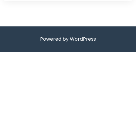
Powered by WordPress