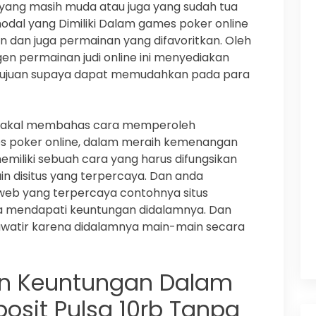
 yang masih muda atau juga yang sudah tua
dal yang Dimiliki Dalam games poker online
dan juga permainan yang difavoritkan. Oleh
en permainan judi online ini menyediakan
rtujuan supaya dapat memudahkan pada para
ta bakal membahas cara memperoleh
 poker online, dalam meraih kemenangan
miliki sebuah cara yang harus difungsikan
n disitus yang terpercaya. Dan anda
web yang terpercaya contohnya situs
a mendapati keuntungan didalamnya. Dan
hawatir karena didalamnya main-main secara
n Keuntungan Dalam
posit Pulsa 10rb Tanpa