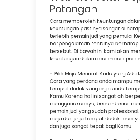
Potongan
Cara memperoleh keuntungan dalam 
keuntungan pastinya sangat di harap
terlebih pemain judi yang pemula. 
berpengalaman tentunya berharap s
tersebut. Di bawah ini kami akan 
keuntungan dalam main-main permai
– Pilih Meja Menurut Anda yang Ad
Cara yang perdana anda mampu meng
tempat duduk yang ingin anda temp
Kamu Karena hal ini sangatlah berp
menggunakannya, benar-benar memaka
pemain judi yang sudah professiona
meja dan juga tempat duduk main 
dan juga sangat tepat bagi Kamu