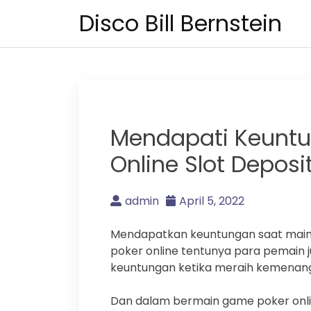
Skip
Disco Bill Bernstein
to
content
Mendapati Keuntu
Online Slot Deposi
admin
April 5, 2022
Mendapatkan keuntungan saat main d
poker online tentunya para pemain
keuntungan ketika meraih kemenang
Dan dalam bermain game poker onli