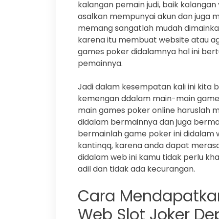
kalangan pemain judi, baik kalangan
asalkan mempunyai akun dan juga mo
memang sangatlah mudah dimainkan 
karena itu membuat website atau ag
games poker didalamnya hal ini be
pemainnya.
Jadi dalam kesempatan kali ini ki
kemengan ddalam main-main games
main games poker online haruslah me
didalam bermainnya dan juga bermai
bermainlah game poker ini didalam 
kantinqq, karena anda dapat meras
didalam web ini kamu tidak perlu k
adil dan tidak ada kecurangan.
Cara Mendapatka
Web Slot Joker De