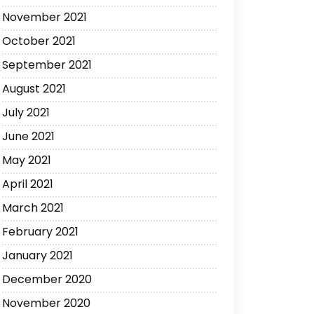
November 2021
October 2021
September 2021
August 2021
July 2021
June 2021
May 2021
April 2021
March 2021
February 2021
January 2021
December 2020
November 2020