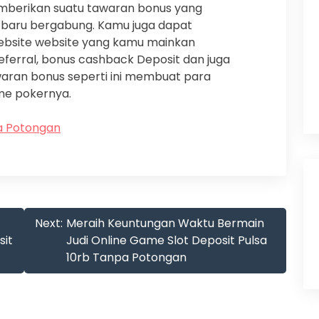
emberikan suatu tawaran bonus yang
 baru bergabung. Kamu juga dapat
ebsite website yang kamu mainkan
eferral, bonus cashback Deposit dan juga
aran bonus seperti ini membuat para
me pokernya.
pa Potongan
Next:
Meraih Keuntungan Waktu Bermain
sit
Judi Online Game Slot Deposit Pulsa
10rb Tanpa Potongan