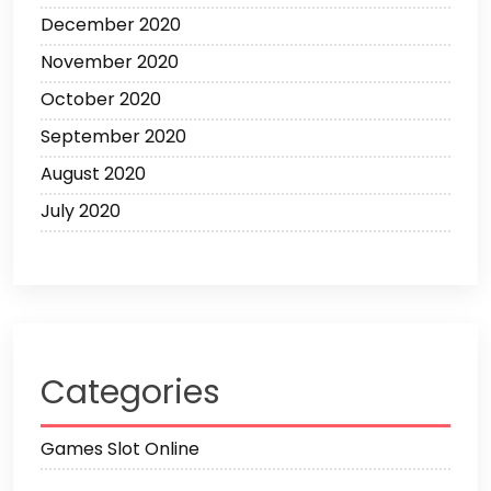
December 2020
November 2020
October 2020
September 2020
August 2020
July 2020
Categories
Games Slot Online