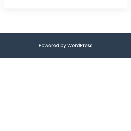
Powered by WordPress