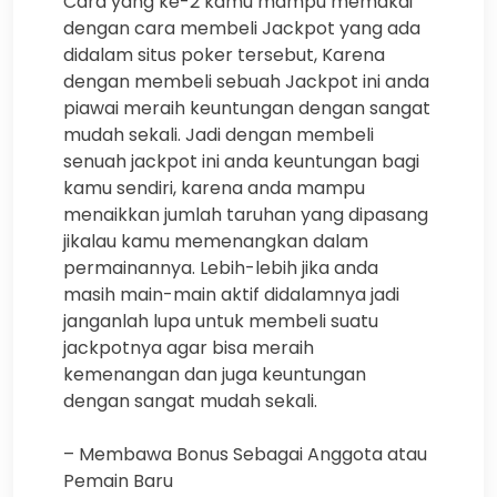
Cara yang ke-2 kamu mampu memakai
dengan cara membeli Jackpot yang ada
didalam situs poker tersebut, Karena
dengan membeli sebuah Jackpot ini anda
piawai meraih keuntungan dengan sangat
mudah sekali. Jadi dengan membeli
senuah jackpot ini anda keuntungan bagi
kamu sendiri, karena anda mampu
menaikkan jumlah taruhan yang dipasang
jikalau kamu memenangkan dalam
permainannya. Lebih-lebih jika anda
masih main-main aktif didalamnya jadi
janganlah lupa untuk membeli suatu
jackpotnya agar bisa meraih
kemenangan dan juga keuntungan
dengan sangat mudah sekali.
– Membawa Bonus Sebagai Anggota atau
Pemain Baru