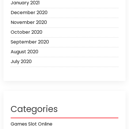
January 2021
December 2020
November 2020
October 2020
September 2020
August 2020
July 2020
Categories
Games Slot Online