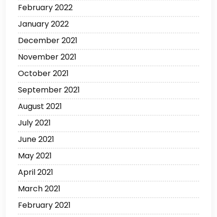
February 2022
January 2022
December 2021
November 2021
October 2021
September 2021
August 2021
July 2021
June 2021
May 2021
April 2021
March 2021
February 2021