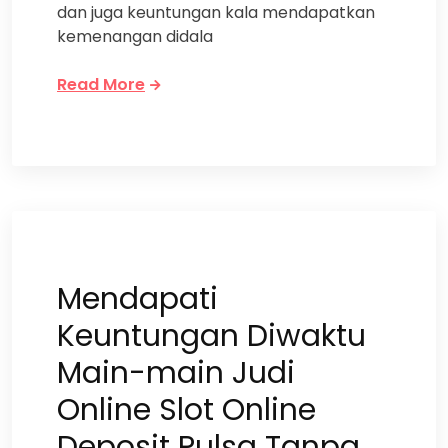
dan juga keuntungan kala mendapatkan
kemenangan didala
Read More
Mendapati
Keuntungan Diwaktu
Main-main Judi
Online Slot Online
Deposit Pulsa Tanpa