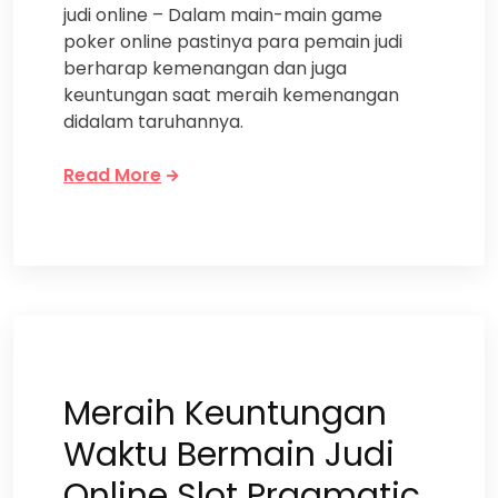
judi online – Dalam main-main game
poker online pastinya para pemain judi
berharap kemenangan dan juga
keuntungan saat meraih kemenangan
didalam taruhannya.
Read More
Meraih Keuntungan
Waktu Bermain Judi
Online Slot Pragmatic