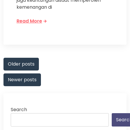
juga keuntungan disaat memperoleh
kemenangan di
Read More
Posts
Older posts
navigation
Newer posts
Search
Searc