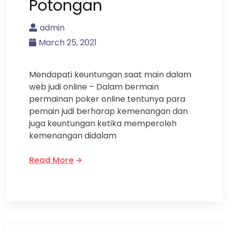
Potongan
admin
March 25, 2021
Mendapati keuntungan saat main dalam
web judi online – Dalam bermain
permainan poker online tentunya para
pemain judi berharap kemenangan dan
juga keuntungan ketika memperoleh
kemenangan didalam
Read More