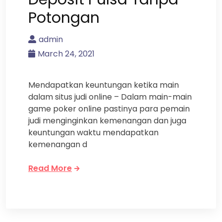
Potongan
admin
March 24, 2021
Mendapatkan keuntungan ketika main
dalam situs judi online – Dalam main-main
game poker online pastinya para pemain
judi menginginkan kemenangan dan juga
keuntungan waktu mendapatkan
kemenangan d
Read More